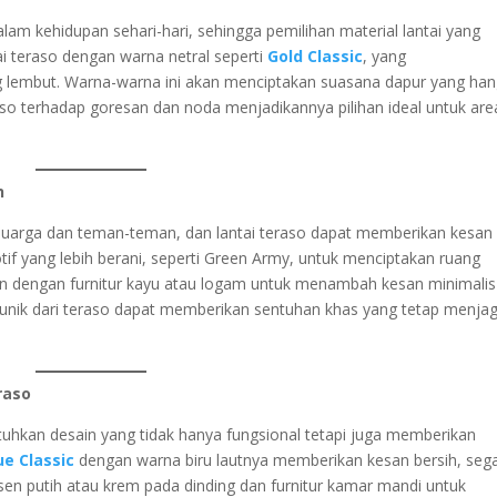
am kehidupan sehari-hari, sehingga pemilihan material lantai yang
tai teraso dengan warna netral seperti
Gold Classic
, yang
lembut. Warna-warna ini akan menciptakan suasana dapur yang han
aso terhadap goresan dan noda menjadikannya pilihan ideal untuk are
h
luarga dan teman-teman, dan lantai teraso dapat memberikan kesan
otif yang lebih berani, seperti Green Army, untuk menciptakan ruang
an dengan furnitur kayu atau logam untuk menambah kesan minimalis
 unik dari teraso dapat memberikan sentuhan khas yang tetap menja
raso
hkan desain yang tidak hanya fungsional tetapi juga memberikan
ue Classic
dengan warna biru lautnya memberikan kesan bersih, sega
en putih atau krem pada dinding dan furnitur kamar mandi untuk